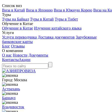
Список виз
Виза в Китай
Виза в Японию
Виза в Южную Корею
Виза на К
Туры
Туры на Байкал
Туры в Китай
Туры в Тибет
Обучение в Китае
Обучение в Китае
Изучение китайского языка
Услуги
Услуги переводчика
Доставка документов
Зарубежные
банковские карты
Блог
Отзывы
О компании
О нас
Новости
Документы
Контакты
Акции
Город:
Москва
Астрахань
Барнаул
Владивосток