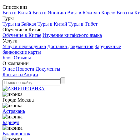
Список виз
Виза в Китай
Виза в Японию
Виза в Южную Корею
Виза на К
Туры
Туры на Байкал
Туры в Китай
Туры в Тибет
Обучение в Китае
Обучение в Китае
Изучение китайского языка
Услуги
Услуги переводчика
Доставка документов
Зарубежные
банковские карты
Блог
Отзывы
О компании
О нас
Новости
Документы
Контакты
Акции
Город:
Москва
Астрахань
Барнаул
Владивосток