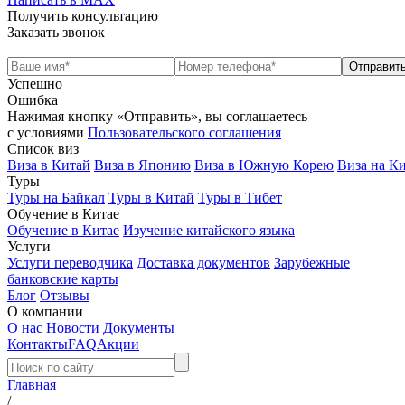
Получить консультацию
Заказать звонок
Успешно
Ошибка
Нажимая кнопку «Отправить», вы соглашаетесь
с условиями
Пользовательского соглашения
Список виз
Виза в Китай
Виза в Японию
Виза в Южную Корею
Виза на К
Туры
Туры на Байкал
Туры в Китай
Туры в Тибет
Обучение в Китае
Обучение в Китае
Изучение китайского языка
Услуги
Услуги переводчика
Доставка документов
Зарубежные
банковские карты
Блог
Отзывы
О компании
О нас
Новости
Документы
Контакты
FAQ
Акции
Главная
/