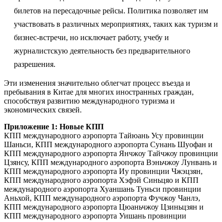
билетов на пересадочные рейсы. Политика позволяет им
участвовать в различных мероприятиях, таких как туризм и
бизнес-встречи, но исключает работу, учебу и
журналистскую деятельность без предварительного
разрешения.
Эти изменения значительно облегчат процесс въезда и
пребывания в Китае для многих иностранных граждан,
способствуя развитию международного туризма и
экономических связей.
Приложение 1: Новые КПП
КПП международного аэропорта Тайюань Усу провинции
Шаньси, КПП международного аэропорта Сунань Шуофан и
КПП международного аэропорта Янчжоу Тайчжоу провинции
Цзянсу, КПП международного аэропорта Вэньчжоу Лунвань и
КПП международного аэропорта Иу провинции Чжэцзян,
КПП международного аэропорта Хэфэй Синьцяо и КПП
международного аэропорта Хуаншань Туньси провинции
Аньхой, КПП международного аэропорта Фучжоу Чанлэ,
КПП международного аэропорта Цюаньчжоу Цзиньцзян и
КПП международного аэропорта Уишань провинции