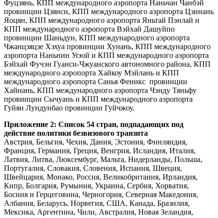
Фуцзянь, КПП международного аэропорта Наньчан Чанбэй
провинции Цзянси, КПП международного аэропорта Цзинань
Яоцян, КПП международного аэропорта Яньтай Пэнлай и
КПП международного аэропорта Вэйхай Дашуйпо
провинции Шаньдун, КПП международного аэропорта
Чжанцзяцзе Хэхуа провинции Хунань, КПП международного
аэропорта Наньнин Усюй и КПП международного аэропорта
Бэйхай Фучэн Гуанси-Чжуанского автономного района, КПП
международного аэропорта Хайкоу Мэйлань и КПП
международного аэропорта Санья Феникс провинции
Хайнань, КПП международного аэропорта Чэнду Тяньфу
провинции Сычуань и КПП международного аэропорта
Гуйян Лундунбао провинции Гуйчжоу.
Приложение 2: Список 54 стран, подпадающих под
действие политики безвизового транзита
Австрия, Бельгия, Чехия, Дания, Эстония, Финляндия,
Франция, Германия, Греция, Венгрия, Исландия, Италия,
Латвия, Литва, Люксембург, Мальта, Нидерланды, Польша,
Португалия, Словакия, Словения, Испания, Швеция,
Швейцария, Монако, Россия, Великобритания, Ирландия,
Кипр, Болгария, Румыния, Украина, Сербия, Хорватия,
Босния и Герцеговина, Черногория, Северная Македония,
Албания, Беларусь, Норвегия, США, Канада, Бразилия,
Мексика, Аргентина, Чили, Австралия, Новая Зеландия,