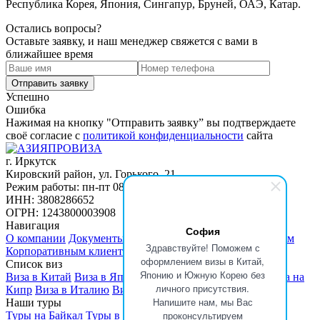
Республика Корея, Япония, Сингапур, Бруней, ОАЭ, Катар.
Остались вопросы?
Оставьте заявку, и наш менеджер свяжется с вами в
ближайшее время
Успешно
Ошибка
Нажимая на кнопку "Отправить заявку” вы подтверждаете
своё согласие с
политикой конфиденциальности
сайта
г. Иркутск
Кировский район, ул. Горького, 21
Режим работы: пн-пт 08:30 - 18:00
ИНН: 3808286652
ОГРН: 1243800003908
Навигация
София
О компании
Документы
Отзывы
Новости
Блог
Партнерам
Здравствуйте! Поможем с
Корпоративным клиентам
FAQ
оформлением визы в Китай,
Список виз
Японию и Южную Корею без
Виза в Китай
Виза в Японию
Виза в Южную Корею
Виза на
личного присутствия.
Кипр
Виза в Италию
Виза в Испанию
Виза во Францию
Напишите нам, мы Вас
Наши туры
проконсультируем
Туры на Байкал
Туры в Китай
Туры в Тибет