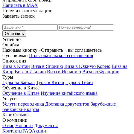
Написать в МАХ
Получить консультацию
Заказать звонок
Успешно
Ошибка
Нажимая кнопку «Отправить», вы соглашаетесь
с условиями
Пользовательского соглашения
Список виз
Виза в Китай
Виза в Японию
Виза в Южную Корею
Виза на
Кипр
Виза в Италию
Виза в Испанию
Виза во Францию
Туры
Туры на Байкал
Туры в Китай
Туры в Тибет
Обучение в Китае
Обучение в Китае
Изучение китайского языка
Услуги
Услуги переводчика
Доставка документов
Зарубежные
банковские карты
Блог
Отзывы
О компании
О нас
Новости
Документы
Контакты
FAQ
Акции