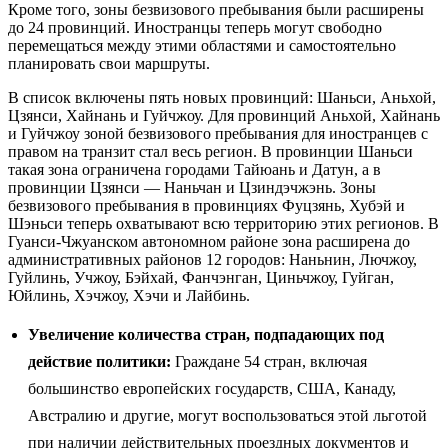
Кроме того, зоны безвизового пребывания были расширены
до 24 провинций. Иностранцы теперь могут свободно
перемещаться между этими областями и самостоятельно
планировать свои маршруты.
В список включены пять новых провинций: Шаньси, Аньхой,
Цзянси, Хайнань и Гуйчжоу. Для провинций Аньхой, Хайнань
и Гуйчжоу зоной безвизового пребывания для иностранцев с
правом на транзит стал весь регион. В провинции Шаньси
такая зона ограничена городами Тайюань и Датун, а в
провинции Цзянси — Наньчан и Цзиндэчжэнь. Зоны
безвизового пребывания в провинциях Фуцзянь, Хубэй и
Шэньси теперь охватывают всю территорию этих регионов. В
Гуанси-Чжуанском автономном районе зона расширена до
административных районов 12 городов: Наньнин, Лючжоу,
Гуйлинь, Учжоу, Бэйхай, Фанчэнган, Циньчжоу, Гуйган,
Юйлинь, Хэчжоу, Хэчи и Лайбинь.
Увеличение количества стран, подпадающих под
действие политики:
Граждане 54 стран, включая
большинство европейских государств, США, Канаду,
Австралию и другие, могут воспользоваться этой льготой
при наличии действительных проездных документов и