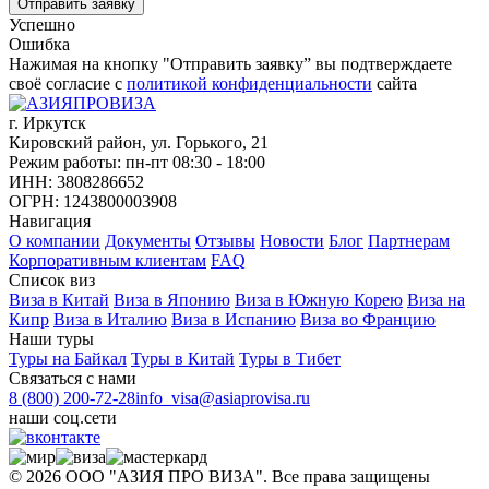
Успешно
Ошибка
Нажимая на кнопку "Отправить заявку” вы подтверждаете
своё согласие с
политикой конфиденциальности
сайта
г. Иркутск
Кировский район, ул. Горького, 21
Режим работы: пн-пт 08:30 - 18:00
ИНН: 3808286652
ОГРН: 1243800003908
Навигация
О компании
Документы
Отзывы
Новости
Блог
Партнерам
Корпоративным клиентам
FAQ
Список виз
Виза в Китай
Виза в Японию
Виза в Южную Корею
Виза на
Кипр
Виза в Италию
Виза в Испанию
Виза во Францию
Наши туры
Туры на Байкал
Туры в Китай
Туры в Тибет
Связаться с нами
8 (800) 200-72-28
info_visa@asiaprovisa.ru
наши соц.сети
©
2026
ООО "АЗИЯ ПРО ВИЗА". Все права защищены