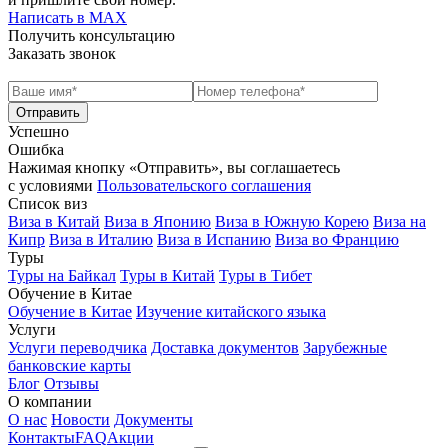
Написать в МАХ
Получить консультацию
Заказать звонок
Успешно
Ошибка
Нажимая кнопку «Отправить», вы соглашаетесь
с условиями
Пользовательского соглашения
Список виз
Виза в Китай
Виза в Японию
Виза в Южную Корею
Виза на
Кипр
Виза в Италию
Виза в Испанию
Виза во Францию
Туры
Туры на Байкал
Туры в Китай
Туры в Тибет
Обучение в Китае
Обучение в Китае
Изучение китайского языка
Услуги
Услуги переводчика
Доставка документов
Зарубежные
банковские карты
Блог
Отзывы
О компании
О нас
Новости
Документы
Контакты
FAQ
Акции