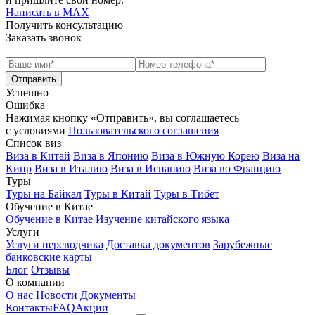
Написать в МАХ
Получить консультацию
Заказать звонок
Успешно
Ошибка
Нажимая кнопку «Отправить», вы соглашаетесь
с условиями
Пользовательского соглашения
Список виз
Виза в Китай
Виза в Японию
Виза в Южную Корею
Виза на
Кипр
Виза в Италию
Виза в Испанию
Виза во Францию
Туры
Туры на Байкал
Туры в Китай
Туры в Тибет
Обучение в Китае
Обучение в Китае
Изучение китайского языка
Услуги
Услуги переводчика
Доставка документов
Зарубежные
банковские карты
Блог
Отзывы
О компании
О нас
Новости
Документы
Контакты
FAQ
Акции