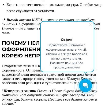
Если заполняете ночью — отложите до утра. Ошибки чаще
всего случаются от усталости.
📍
Вывод:
анкета K-ETA — это не страшно, но требует
внимания. Оформить можно за 15 минут, если все под рукой.
Главное — не спешить и не лениться перепроверить каждое
поле.
София
ПОЧЕМУ НЕЛЬЗЯ ДОВЕРЯТЬ
Здравствуйте! Поможем с
ОФОРМЛЕНИЕ K ETA ВИЗЫ В
оформлением визы в Китай,
Японию и Южную Корею без
КОРЕЮ НЕПРОФЕССИОНАЛАМ
личного присутствия.
Напишите нам, мы Вас
Оформление визы в Южную Корею — это не просто
проконсультируем
формальность. От правильного заполнения анкеты,
корректной цели поездки и грамотной подачи документов
зависит весь процесс получения визы в Южную Корею,
особенно если речь идет о туристической визе для россиян.
“
История из жизни:
Ольга из Новосибирска доверила визу
знакомому. Тот допустил ошибку в цифре паспорта. Визу
отклонили, билеты сгорели. Пришлось все делать заново и
срочно.”