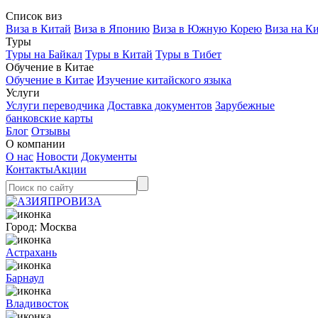
Список виз
Виза в Китай
Виза в Японию
Виза в Южную Корею
Виза на К
Туры
Туры на Байкал
Туры в Китай
Туры в Тибет
Обучение в Китае
Обучение в Китае
Изучение китайского языка
Услуги
Услуги переводчика
Доставка документов
Зарубежные
банковские карты
Блог
Отзывы
О компании
О нас
Новости
Документы
Контакты
Акции
Город:
Москва
Астрахань
Барнаул
Владивосток