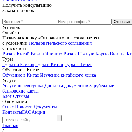
Получить консультацию
Заказать звонок
Успешно
Ошибка
Нажимая кнопку «Отправить», вы соглашаетесь
с условиями
Пользовательского соглашения
Список виз
Виза в Китай
Виза в Японию
Виза в Южную Корею
Виза на К
Туры
Туры на Байкал
Туры в Китай
Туры в Тибет
Обучение в Китае
Обучение в Китае
Изучение китайского языка
Услуги
Услуги переводчика
Доставка документов
Зарубежные
банковские карты
Блог
Отзывы
О компании
О нас
Новости
Документы
Контакты
FAQ
Акции
Главная
/