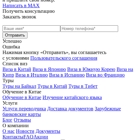
Написать в МАХ
Получить консультацию
Заказать звонок
Успешно
Ошибка
Нажимая кнопку «Отправить», вы соглашаетесь
с условиями
Пользовательского соглашения
Список виз
Виза в Китай
Виза в Японию
Виза в Южную Корею
Виза на
Кипр
Виза в Италию
Виза в Испанию
Виза во Францию
Туры
Туры на Байкал
Туры в Китай
Туры в Тибет
Обучение в Китае
Обучение в Китае
Изучение китайского языка
Услуги
Услуги переводчика
Доставка документов
Зарубежные
банковские карты
Блог
Отзывы
О компании
О нас
Новости
Документы
Контакты
FAQ
Акции