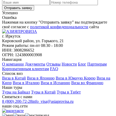
Успешно
Ошибка
Нажимая на кнопку "Отправить заявку” вы подтверждаете
своё согласие с
политикой конфиденциальности
сайта
г. Иркутск
Кировский район, ул. Горького, 21
Режим работы: пн-пт 08:30 - 18:00
ИНН: 3808286652
ОГРН: 1243800003908
Навигация
О компании
Документы
Отзывы
Новости
Блог
Партнерам
Корпоративным клиентам
FAQ
Список виз
Виза в Китай
Виза в Японию
Виза в Южную Корею
Виза на
Кипр
Виза в Италию
Виза в Испанию
Виза во Францию
Наши туры
Туры на Байкал
Туры в Китай
Туры в Тибет
Связаться с нами
8 (800) 200-72-28
info_visa@asiaprovisa.ru
наши соц.сети